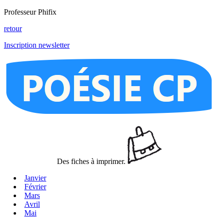
Professeur Phifix
retour
Inscription newsletter
Des fiches à imprimer.
Janvier
Février
Mars
Avril
Mai