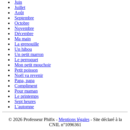
Juin
Juillet
Août
Septembre
Octobre
Novembre
Décembre
Ma main
La grenouille
Un hibou
Un petit marron
Le perroquet
Mon petit mouchoir
Petit poisson
Noël va revenir
Papa, papa
Compliment
Pour maman
Le printemps
Sept heures
L'automne
©
2026 Professeur Phifix -
Mentions légales
- Site déclaré à la
CNIL n°1096361