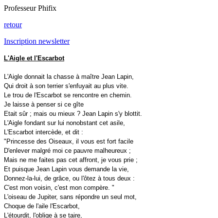
Professeur Phifix
retour
Inscription newsletter
L'Aigle et l'Escarbot
L'Aigle donnait la chasse à maître Jean Lapin,
Qui droit à son terrier s'enfuyait au plus vite.
Le trou de l'Escarbot se rencontre en chemin.
Je laisse à penser si ce gîte
Etait sûr ; mais ou mieux ? Jean Lapin s'y blottit.
L'Aigle fondant sur lui nonobstant cet asile,
L'Escarbot intercède, et dit :
"Princesse des Oiseaux, il vous est fort facile
D'enlever malgré moi ce pauvre malheureux ;
Mais ne me faites pas cet affront, je vous prie ;
Et puisque Jean Lapin vous demande la vie,
Donnez-la-lui, de grâce, ou l'ôtez à tous deux :
C'est mon voisin, c'est mon compère. "
L'oiseau de Jupiter, sans répondre un seul mot,
Choque de l'aile l'Escarbot,
L'étourdit, l'oblige à se taire,