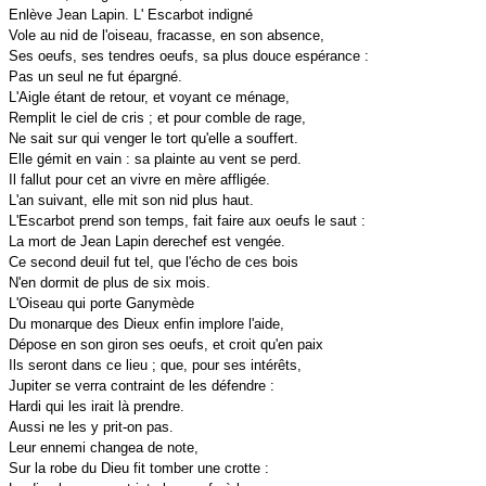
Enlève Jean Lapin. L' Escarbot indigné
Vole au nid de l'oiseau, fracasse, en son absence,
Ses oeufs, ses tendres oeufs, sa plus douce espérance :
Pas un seul ne fut épargné.
L'Aigle étant de retour, et voyant ce ménage,
Remplit le ciel de cris ; et pour comble de rage,
Ne sait sur qui venger le tort qu'elle a souffert.
Elle gémit en vain : sa plainte au vent se perd.
Il fallut pour cet an vivre en mère affligée.
L'an suivant, elle mit son nid plus haut.
L'Escarbot prend son temps, fait faire aux oeufs le saut :
La mort de Jean Lapin derechef est vengée.
Ce second deuil fut tel, que l'écho de ces bois
N'en dormit de plus de six mois.
L'Oiseau qui porte Ganymède
Du monarque des Dieux enfin implore l'aide,
Dépose en son giron ses oeufs, et croit qu'en paix
Ils seront dans ce lieu ; que, pour ses intérêts,
Jupiter se verra contraint de les défendre :
Hardi qui les irait là prendre.
Aussi ne les y prit-on pas.
Leur ennemi changea de note,
Sur la robe du Dieu fit tomber une crotte :