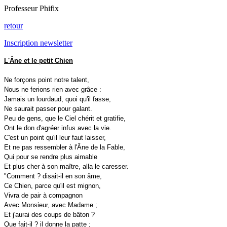
Professeur Phifix
retour
Inscription newsletter
L'Âne et le petit Chien
Ne forçons point notre talent,
Nous ne ferions rien avec grâce :
Jamais un lourdaud, quoi qu'il fasse,
Ne saurait passer pour galant.
Peu de gens, que le Ciel chérit et gratifie,
Ont le don d'agréer infus avec la vie.
C'est un point qu'il leur faut laisser,
Et ne pas ressembler à l'Âne de la Fable,
Qui pour se rendre plus aimable
Et plus cher à son maître, alla le caresser.
"Comment ? disait-il en son âme,
Ce Chien, parce qu'il est mignon,
Vivra de pair à compagnon
Avec Monsieur, avec Madame ;
Et j'aurai des coups de bâton ?
Que fait-il ? il donne la patte ;