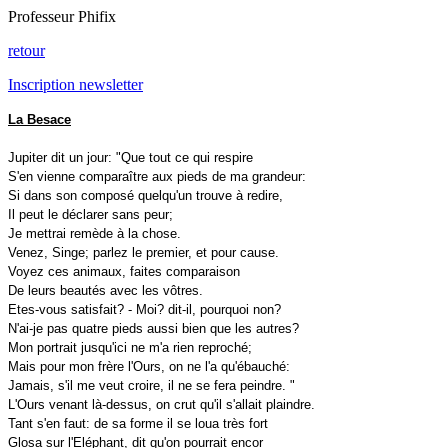
Professeur Phifix
retour
Inscription newsletter
La Besace
Jupiter dit un jour: "Que tout ce qui respire
S'en vienne comparaître aux pieds de ma grandeur:
Si dans son composé quelqu'un trouve à redire,
Il peut le déclarer sans peur;
Je mettrai remède à la chose.
Venez, Singe; parlez le premier, et pour cause.
Voyez ces animaux, faites comparaison
De leurs beautés avec les vôtres.
Etes-vous satisfait? - Moi? dit-il, pourquoi non?
N'ai-je pas quatre pieds aussi bien que les autres?
Mon portrait jusqu'ici ne m'a rien reproché;
Mais pour mon frère l'Ours, on ne l'a qu'ébauché:
Jamais, s'il me veut croire, il ne se fera peindre. "
L'Ours venant là-dessus, on crut qu'il s'allait plaindre.
Tant s'en faut: de sa forme il se loua très fort
Glosa sur l'Eléphant, dit qu'on pourrait encor