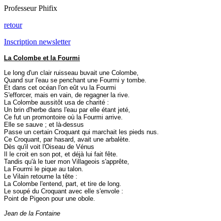
Professeur Phifix
retour
Inscription newsletter
La Colombe et la Fourmi
Le long d'un clair ruisseau buvait une Colombe,
Quand sur l'eau se penchant une Fourmi y tombe.
Et dans cet océan l'on eût vu la Fourmi
S'efforcer, mais en vain, de regagner la rive.
La Colombe aussitôt usa de charité :
Un brin d'herbe dans l'eau par elle étant jeté,
Ce fut un promontoire où la Fourmi arrive.
Elle se sauve ; et là-dessus
Passe un certain Croquant qui marchait les pieds nus.
Ce Croquant, par hasard, avait une arbalète.
Dès qu'il voit l'Oiseau de Vénus
Il le croit en son pot, et déjà lui fait fête.
Tandis qu'à le tuer mon Villageois s'apprête,
La Fourmi le pique au talon.
Le Vilain retourne la tête :
La Colombe l'entend, part, et tire de long.
Le soupé du Croquant avec elle s'envole :
Point de Pigeon pour une obole.
Jean de la Fontaine