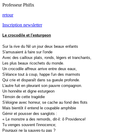
Professeur Phifix
retour
Inscription newsletter
Le crocodile et l'esturgeon
Sur la rive du Nil un jour deux beaux enfants
S'amusaient à faire sur l'onde
Avec des cailloux plats, ronds, légers et tranchants,
Les plus beaux ricochets du monde.
Un crocodile affreux arrive entre deux eaux,
S'élance tout à coup, happe l'un des marmots
Qui crie et disparaît dans sa gueule profonde.
L'autre fuit en pleurant son pauvre compagnon.
Un honnête et digne esturgeon
Témoin de cette tragédie
S'éloigne avec horreur, se cache au fond des flots
Mais bientôt il entend le coupable amphibie
Gémir et pousser des sanglots :
« Le monstre a des remords, dit-il: ô Providence!
Tu venges souvent l'innocence;
Pourquoi ne la sauves-tu pas ?