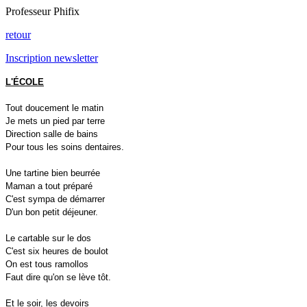
Professeur Phifix
retour
Inscription newsletter
L'ÉCOLE

Tout doucement le matin 

Je mets un pied par terre 

Direction salle de bains 

Pour tous les soins dentaires. 

Une tartine bien beurrée 

Maman a tout préparé 

C'est sympa de démarrer 

D'un bon petit déjeuner. 

Le cartable sur le dos 

C'est six heures de boulot 

On est tous ramollos 

Faut dire qu'on se lève tôt. 

Et le soir, les devoirs 
