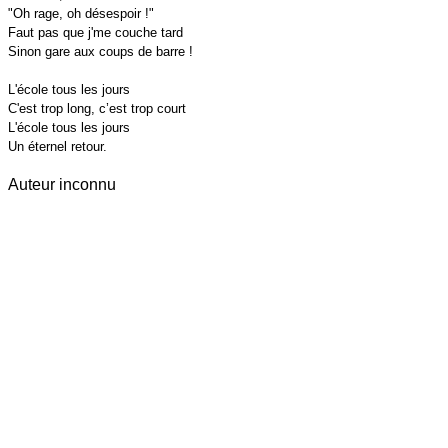
"Oh rage, oh désespoir !" 

Faut pas que j'me couche tard 

Sinon gare aux coups de barre ! 

L'école tous les jours 

C'est trop long, c’est trop court 

L'école tous les jours 

Un éternel retour.
Auteur inconnu