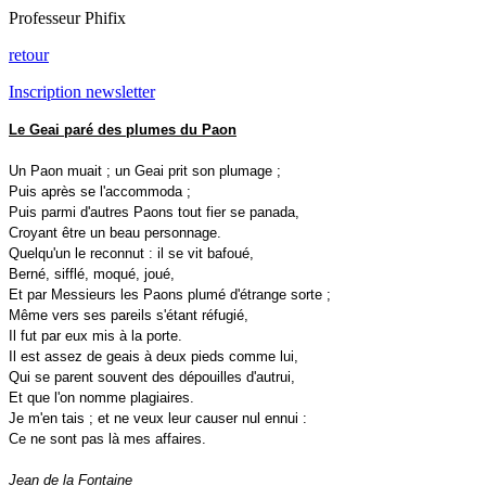
Professeur Phifix
retour
Inscription newsletter
Le Geai paré des plumes du Paon
Un Paon muait ; un Geai prit son plumage ;
Puis après se l'accommoda ;
Puis parmi d'autres Paons tout fier se panada,
Croyant être un beau personnage.
Quelqu'un le reconnut : il se vit bafoué,
Berné, sifflé, moqué, joué,
Et par Messieurs les Paons plumé d'étrange sorte ;
Même vers ses pareils s'étant réfugié,
Il fut par eux mis à la porte.
Il est assez de geais à deux pieds comme lui,
Qui se parent souvent des dépouilles d'autrui,
Et que l'on nomme plagiaires.
Je m'en tais ; et ne veux leur causer nul ennui :
Ce ne sont pas là mes affaires.
Jean de la Fontaine