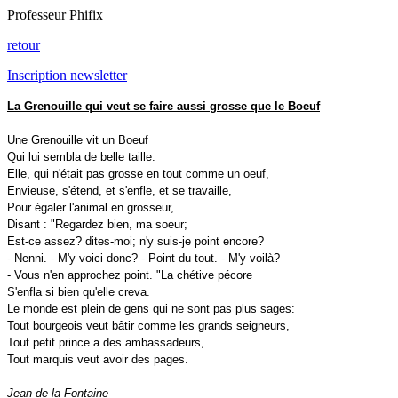
Professeur Phifix
retour
Inscription newsletter
La Grenouille qui veut se faire aussi grosse que le Boeuf
Une Grenouille vit un Boeuf
Qui lui sembla de belle taille.
Elle, qui n'était pas grosse en tout comme un oeuf,
Envieuse, s'étend, et s'enfle, et se travaille,
Pour égaler l'animal en grosseur,
Disant : "Regardez bien, ma soeur;
Est-ce assez? dites-moi; n'y suis-je point encore?
- Nenni. - M'y voici donc? - Point du tout. - M'y voilà?
- Vous n'en approchez point. "La chétive pécore
S'enfla si bien qu'elle creva.
Le monde est plein de gens qui ne sont pas plus sages:
Tout bourgeois veut bâtir comme les grands seigneurs,
Tout petit prince a des ambassadeurs,
Tout marquis veut avoir des pages.
Jean de la Fontaine