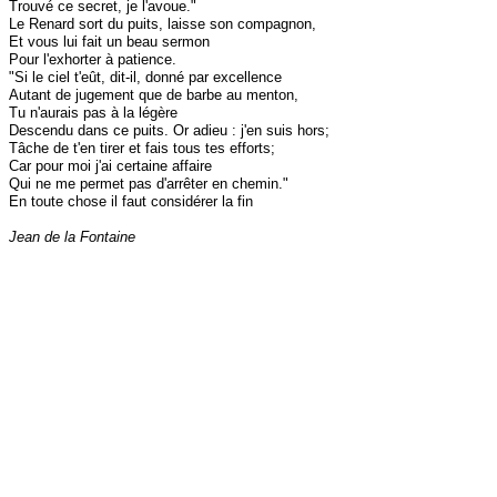
Trouvé ce secret, je l'avoue."
Le Renard sort du puits, laisse son compagnon,
Et vous lui fait un beau sermon
Pour l'exhorter à patience.
"Si le ciel t'eût, dit-il, donné par excellence
Autant de jugement que de barbe au menton,
Tu n'aurais pas à la légère
Descendu dans ce puits. Or adieu : j'en suis hors;
Tâche de t'en tirer et fais tous tes efforts;
Car pour moi j'ai certaine affaire
Qui ne me permet pas d'arrêter en chemin."
En toute chose il faut considérer la fin
Jean de la Fontaine