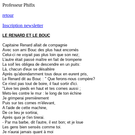
Professeur Phifix
retour
Inscription newsletter
LE RENARD ET LE BOUC
Capitaine Renard allait de compagnie
Avec son ami Bouc des plus haut encornés
Celui-ci ne voyait pas plus loin que son nez;
L'autre était passé maître en fait de tromperie
La soif les obligea de descendre en un puits:
Là, chacun d'eux se désaltère
Après qu'abondamment tous deux en eurent pris,
Le Renard dit au Bouc : " Que ferons-nous compère?
Ce n'est pas tout de boire, il faut sortir d'ici.
"Lève tes pieds en haut et tes cornes aussi ;
Mets-les contre le mur : le long de ton échine
Je grimperai premièrement
Puis sur tes cornes m'élevant,
A l'aide de cette machine,
De ce lieu je sortirai,
Après quoi je t'en tirerai.
- Par ma barbe, dit l'autre, il est bon; et je loue
Les gens bien sensés comme toi.
Je n'aurai jamais quant à moi