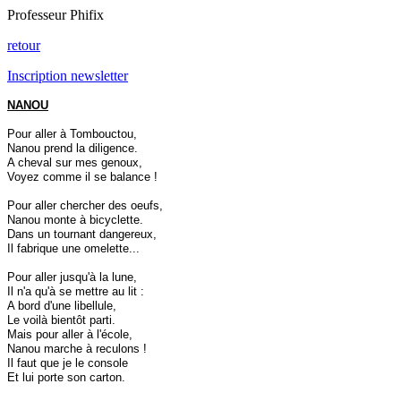
Professeur Phifix
retour
Inscription newsletter
NANOU
Pour aller à Tombouctou,
Nanou prend la diligence.
A cheval sur mes genoux,
Voyez comme il se balance !
Pour aller chercher des oeufs,
Nanou monte à bicyclette.
Dans un tournant dangereux,
Il fabrique une omelette...
Pour aller jusqu'à la lune,
Il n'a qu'à se mettre au lit :
A bord d'une libellule,
Le voilà bientôt parti.
Mais pour aller à l'école,
Nanou marche à reculons !
Il faut que je le console
Et lui porte son carton.