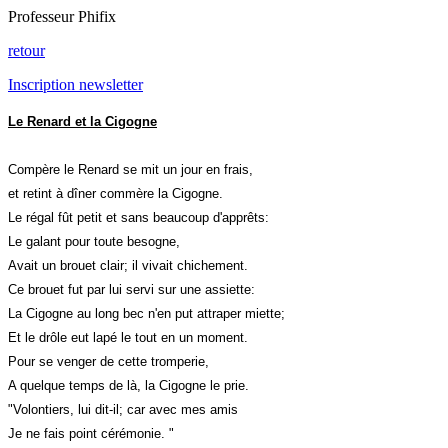
Professeur Phifix
retour
Inscription newsletter
Le Renard et la Cigogne
Compère le Renard se mit un jour en frais,
et retint à dîner commère la Cigogne.
Le régal fût petit et sans beaucoup d'apprêts:
Le galant pour toute besogne,
Avait un brouet clair; il vivait chichement.
Ce brouet fut par lui servi sur une assiette:
La Cigogne au long bec n'en put attraper miette;
Et le drôle eut lapé le tout en un moment.
Pour se venger de cette tromperie,
A quelque temps de là, la Cigogne le prie.
"Volontiers, lui dit-il; car avec mes amis
Je ne fais point cérémonie. "