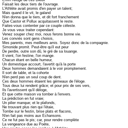
Faisait les deux tiers de l'ouvrage.
L'Athlète avait promis d'en payer un talent;
Mais quand il le vit, le galand
N'en donna que le tiers, et dit fort franchement
Que Castor et Pollux acquitassent le reste.
Faites-vous contenter par ce couple céleste.
Je vous veux traiter cependant:
Venez souper chez moi, nous ferons bonne vie.
Les conviés sont gens choisis,
Mes parents, mes meilleurs amis. Soyez donc de la compagnie.
Simonide promit. Peut-être qu'il eut peur
De perdre, outre son dû, le gré de sa louange.
Il vient, l'on festine, l'on mange.
Chacun étant en belle humeur,
Un domestique accourt, l'avertit qu'à la porte
Deux hommes demandaient à le voir promptement.
Il sort de table, et la cohorte
N'en perd pas un seul coup de dent.
Ces deux hommes étaient les gémeaux de l'éloge.
Tous deux lui rendent grâce; et pour prix de ses vers,
Ils l'avertissent qu'il déloge,
Et que cette maison va tomber à l'envers.
La prédiction en fut vraie;
Un pilier manque; et le plafonds,
Ne trouvant plus rien qui l'étaie,
Tombe sur le festin, brise plats et flacons,
N'en fait pas moins aux Echansons.
Ce ne fut pas le pis; car, pour rendre complète
La vengeance due au Poète,