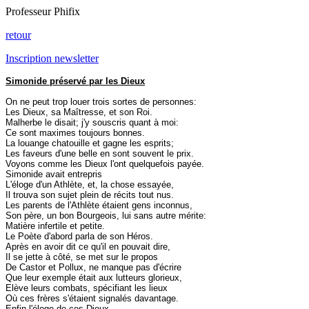
Professeur Phifix
retour
Inscription newsletter
Simonide préservé par les Dieux
On ne peut trop louer trois sortes de personnes:
Les Dieux, sa Maîtresse, et son Roi.
Malherbe le disait; j'y souscris quant à moi:
Ce sont maximes toujours bonnes.
La louange chatouille et gagne les esprits;
Les faveurs d'une belle en sont souvent le prix.
Voyons comme les Dieux l'ont quelquefois payée.
Simonide avait entrepris
L'éloge d'un Athlète, et, la chose essayée,
Il trouva son sujet plein de récits tout nus.
Les parents de l'Athlète étaient gens inconnus,
Son père, un bon Bourgeois, lui sans autre mérite:
Matière infertile et petite.
Le Poète d'abord parla de son Héros.
Après en avoir dit ce qu'il en pouvait dire,
Il se jette à côté, se met sur le propos
De Castor et Pollux, ne manque pas d'écrire
Que leur exemple était aux lutteurs glorieux,
Elève leurs combats, spécifiant les lieux
Où ces frères s'étaient signalés davantage.
Enfin l'éloge de ces Dieux