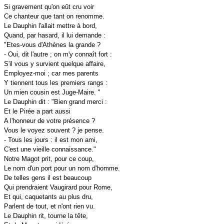
Si gravement qu'on eût cru voir
Ce chanteur que tant on renomme.
Le Dauphin l'allait mettre à bord,
Quand, par hasard, il lui demande :
"Etes-vous d'Athènes la grande ?
- Oui, dit l'autre ; on m'y connaît fort :
S'il vous y survient quelque affaire,
Employez-moi ; car mes parents
Y tiennent tous les premiers rangs :
Un mien cousin est Juge-Maire. "
Le Dauphin dit : "Bien grand merci :
Et le Pirée a part aussi
A l'honneur de votre présence ?
Vous le voyez souvent ? je pense.
- Tous les jours : il est mon ami,
C'est une vieille connaissance."
Notre Magot prit, pour ce coup,
Le nom d'un port pour un nom d'homme.
De telles gens il est beaucoup
Qui prendraient Vaugirard pour Rome,
Et qui, caquetants au plus dru,
Parlent de tout, et n'ont rien vu.
Le Dauphin rit, tourne la tête,