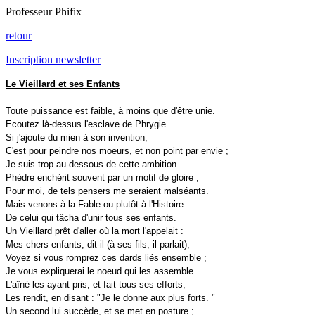
Professeur Phifix
retour
Inscription newsletter
Le Vieillard et ses Enfants
Toute puissance est faible, à moins que d'être unie.
Ecoutez là-dessus l'esclave de Phrygie.
Si j'ajoute du mien à son invention,
C'est pour peindre nos moeurs, et non point par envie ;
Je suis trop au-dessous de cette ambition.
Phèdre enchérit souvent par un motif de gloire ;
Pour moi, de tels pensers me seraient malséants.
Mais venons à la Fable ou plutôt à l'Histoire
De celui qui tâcha d'unir tous ses enfants.
Un Vieillard prêt d'aller où la mort l'appelait :
Mes chers enfants, dit-il (à ses fils, il parlait),
Voyez si vous romprez ces dards liés ensemble ;
Je vous expliquerai le noeud qui les assemble.
L'aîné les ayant pris, et fait tous ses efforts,
Les rendit, en disant : "Je le donne aux plus forts. "
Un second lui succède, et se met en posture ;