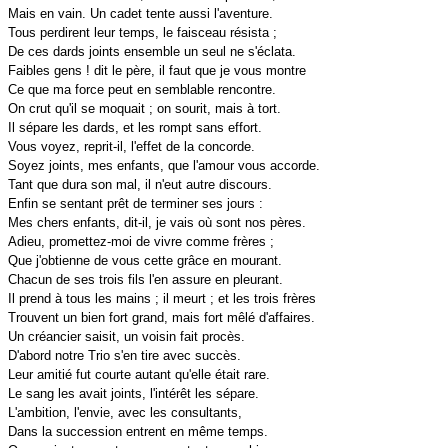
Mais en vain. Un cadet tente aussi l'aventure.
Tous perdirent leur temps, le faisceau résista ;
De ces dards joints ensemble un seul ne s'éclata.
Faibles gens ! dit le père, il faut que je vous montre
Ce que ma force peut en semblable rencontre.
On crut qu'il se moquait ; on sourit, mais à tort.
Il sépare les dards, et les rompt sans effort.
Vous voyez, reprit-il, l'effet de la concorde.
Soyez joints, mes enfants, que l'amour vous accorde.
Tant que dura son mal, il n'eut autre discours.
Enfin se sentant prêt de terminer ses jours :
Mes chers enfants, dit-il, je vais où sont nos pères.
Adieu, promettez-moi de vivre comme frères ;
Que j'obtienne de vous cette grâce en mourant.
Chacun de ses trois fils l'en assure en pleurant.
Il prend à tous les mains ; il meurt ; et les trois frères
Trouvent un bien fort grand, mais fort mêlé d'affaires.
Un créancier saisit, un voisin fait procès.
D'abord notre Trio s'en tire avec succès.
Leur amitié fut courte autant qu'elle était rare.
Le sang les avait joints, l'intérêt les sépare.
L'ambition, l'envie, avec les consultants,
Dans la succession entrent en même temps.